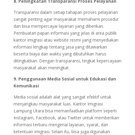
8. Peningkatan Transparansi Proses Pelayanan
Transparansi dalam setiap tahapan proses pelayanan
sangat penting agar masyarakat memahami prosedur
dan bisa mempercayai layanan yang diberikan.
Pembuatan papan informasi yang jelas di area publik
kantor imigrasi atau website resmi yang menyediakan
informasi lengkap tentang jasa yang ditawarkan
beserta biaya dan waktu yang dibutuhkan harus
ditingkatkan. Dengan transparansi, tingkat kepercayaan
masyarakat akan meningkat.
9. Penggunaan Media Sosial untuk Edukasi dan
Komunikasi
Media sosial adalah alat yang sangat efektif untuk
menjangkau masyarakat luas. Kantor Imigrasi
Lampung Utara bisa memanfaatkan platform seperti
Instagram, Facebook, atau Twitter untuk memberikan
informasi terbaru mengenai layanan, syarat, dan
ketentuan imigrasi. Selain itu, bisa juga digunakan