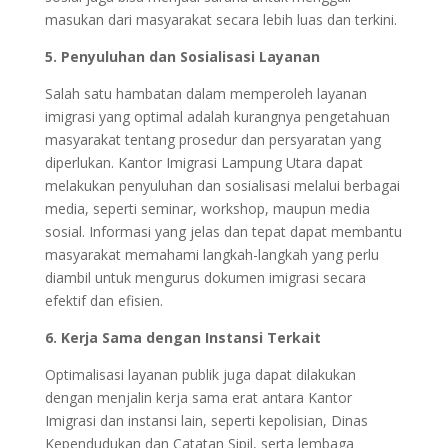
masukan dari masyarakat secara lebih luas dan terkini.
5. Penyuluhan dan Sosialisasi Layanan
Salah satu hambatan dalam memperoleh layanan
imigrasi yang optimal adalah kurangnya pengetahuan
masyarakat tentang prosedur dan persyaratan yang
diperlukan. Kantor Imigrasi Lampung Utara dapat
melakukan penyuluhan dan sosialisasi melalui berbagai
media, seperti seminar, workshop, maupun media
sosial. Informasi yang jelas dan tepat dapat membantu
masyarakat memahami langkah-langkah yang perlu
diambil untuk mengurus dokumen imigrasi secara
efektif dan efisien.
6. Kerja Sama dengan Instansi Terkait
Optimalisasi layanan publik juga dapat dilakukan
dengan menjalin kerja sama erat antara Kantor
Imigrasi dan instansi lain, seperti kepolisian, Dinas
Kependudukan dan Catatan Sipil, serta lembaga