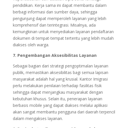
pendidikan. Kerja sama ini dapat membantu dalam
berbagi informasi dan sumber daya, sehingga
pengunjung dapat memperoleh layanan yang lebih
komprehensif dan terintegrasi. Misalnya, ada
kemungkinan untuk menyediakan layanan pendaftaran
dokumen di tempat-tempat tertentu yang lebih mudah
diakses oleh warga.
7. Pengembangan Aksesibilitas Layanan
Sebagai bagian dari strategi pengoptimalan layanan
publik, memastikan aksesibilitas bagi semua lapisan
masyarakat adalah hal yang krusial. Kantor Imigrasi
perlu melakukan penilaian terhadap fasilitas fisik
sehingga dapat menjangkau masyarakat dengan
kebutuhan khusus. Selain itu, penerapan layanan
berbasis mobile yang dapat diakses melalui aplikasi
akan sangat membantu pengguna dari daerah terpencil
dalam mengakses layanan.