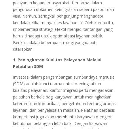
pelayanan kepada masyarakat, terutama dalam
pengurusan dokumen keimigrasian seperti paspor dan
visa. Namun, seringkali pengunjung menghadapi
kendala ketika mengakses layanan ini. Oleh karena itu,
implementasi strategi efektif menjadi tantangan yang
harus dihadapi untuk optimalisasi layanan publik.
Berikut adalah beberapa strategi yang dapat
diterapkan.
1. Peningkatan Kualitas Pelayanan Melalui
Pelatihan SDM
Investasi dalam pengembangan sumber daya manusia
(SDM) adalah kunci utama untuk meningkatkan
kualitas pelayanan. Kantor Imigrasi perlu mengadakan
pelatihan berkala bagi karyawan untuk meningkatkan
keterampilan komunikasi, pengetahuan tentang produk
layanan, dan penyelesaian masalah. Pelatihan berbasis
kompetensi juga akan membantu karyawan mengerti
kebutuhan pelanggan lebih baik. Dengan karyawan