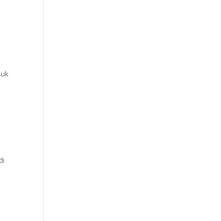
suk
di