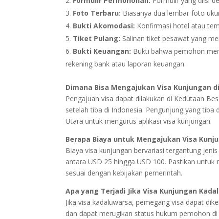
Formulir Permohonan:
Formulir yang diisi d
Foto Terbaru:
Biasanya dua lembar foto ukur
Bukti Akomodasi:
Konfirmasi hotel atau tem
Tiket Pulang:
Salinan tiket pesawat yang me
Bukti Keuangan:
Bukti bahwa pemohon memili
rekening bank atau laporan keuangan.
Dimana Bisa Mengajukan Visa Kunjungan d
Pengajuan visa dapat dilakukan di Kedutaan Bes
setelah tiba di Indonesia. Pengunjung yang tib
Utara untuk mengurus aplikasi visa kunjungan.
Berapa Biaya untuk Mengajukan Visa Kunj
Biaya visa kunjungan bervariasi tergantung jeni
antara USD 25 hingga USD 100. Pastikan untuk 
sesuai dengan kebijakan pemerintah.
Apa yang Terjadi Jika Visa Kunjungan Kada
Jika visa kadaluwarsa, pemegang visa dapat dik
dan dapat merugikan status hukum pemohon di In