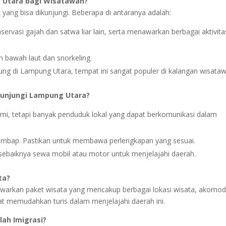
 Utara bagi Wisatawan?
ang bisa dikunjungi. Beberapa di antaranya adalah:
rvasi gajah dan satwa liar lain, serta menawarkan berbagai aktivita
 bawah laut dan snorkeling.
ung di Lampung Utara, tempat ini sangat populer di kalangan wisata
gunjungi Lampung Utara?
mi, tetapi banyak penduduk lokal yang dapat berkomunikasi dalam
embap. Pastikan untuk membawa perlengkapan yang sesuai.
sebaiknya sewa mobil atau motor untuk menjelajahi daerah.
ta?
warkan paket wisata yang mencakup berbagai lokasi wisata, akomod
at memudahkan turis dalam menjelajahi daerah ini.
lah Imigrasi?