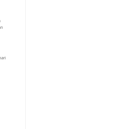
n
an
n
hari
s