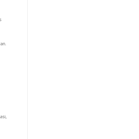
s
wan.
asi,